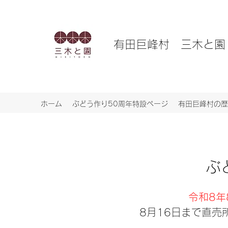
有田巨峰村 三木と園
ホーム
ぶどう作り50周年特設ページ
有田巨峰村の歴
ぶ
​令和8
8月16日まで直売