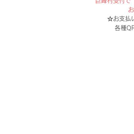
巨峰村受付で
お
☆お支払
各種Q