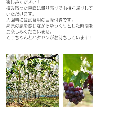
楽しみください！
摘み取った巨峰は量り売りでお持ち帰りして
いただけます。
入園料には試食用の巨峰付きです。
高原の風を感じながらゆっくりとした時間を
お楽しみくださいませ。
てっちゃんとバタヤンがお待ちしています！
キャンセルポリシー
予約の変更やキャンセルはお電話（090-